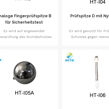
werden. Sie sind gebrau
Anti-Schock-Leistung de
Socket-Struktur
naloge Fingerprüfspitze B
Prüfspitze D mit Ny
für Sicherheitstest
Es wird auf angewendet
Es wird genutzt für Pr
berprüfung des Grundschutzes
Schutzes gegen mensc
egen menschlichen Zugriff auf
Zugang zu gefährlichen 
fährliche Teile, und es ist auch
wird auch zur Überprü
für Fingerschutz.
Schutzes gegen handg
Drähte verwende