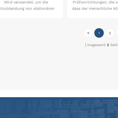
Wird verwendet, um die
Prüfvorrichtungen, die v
chutzleistung von stationären
dass der menschliche Kö
oder tragbaren sichtbaren
oder heiße Teile be
Heizstrahlern zu testen.
1
2
Insgesamt
2
Seit