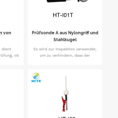
n von
Prüfsonde A aus Nylongriff und
Stahlkugel
 dient
Es wird zur Inspektion verwendet,
rüfung, ob
um zu verhindern, dass der
 Teile in
menschliche Körper gefährliche
t werden
Teile berührt, auch verwendet für
onde wird
Schutz Inspektion damit der
et, um zu
Handrücken nicht berührt wird.
le in der
ie
eile mit
en berührt