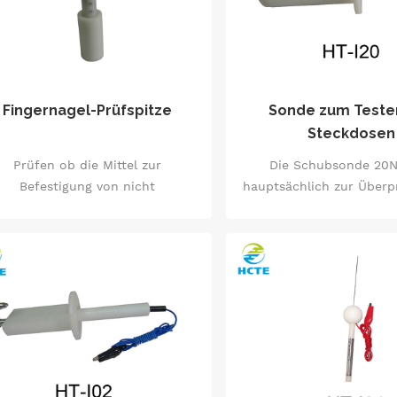
Fingernagel-Prüfspitze
Sonde zum Teste
Steckdosen
Prüfen ob die Mittel zur
Die Schubsonde 20N
Befestigung von nicht
hauptsächlich zur Überp
abnehmbaren Teilen, die den
die spannungsführenden
takt mit stromführenden Teilen,
der Schutztür berühr
e Abdichtung oder den Kontakt
während tDie 1N-Schubs
 beweglichen Teilen verhindern,
hauptsächlich verwend
den bei normalem Gebrauch
prüfen, ob die
auftretenden mechanischen
spannungsführenden Tei
lastungen standhalten können.
Schutztür und d
spannungsführenden T
verstärkten Schutzbuchs