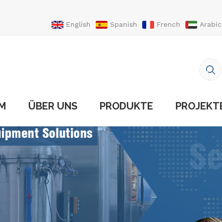
English
Spanish
French
Arabic
Portuguese
Turkish
IM
ÜBER UNS
PRODUKTE
PROJEKT