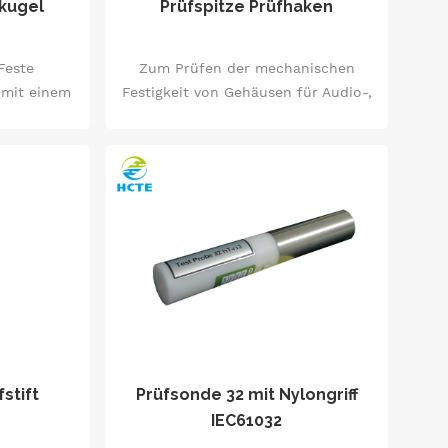
lkugel
Prüfspitze Prüfhaken
Feste
Zum Prüfen der mechanischen
 mit einem
Festigkeit von Gehäusen für Audio-,
ls 12,5 mm
Video- und ähnliche elektronische
as Gerät.
Geräte.
stift
Prüfsonde 32 mit Nylongriff
IEC61032