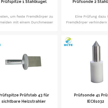
Prüfspitze 1 Stahlkugel
Prüfsonde 2 Stah
esten, um feste Fremdkörper zu
Eine Prüfung dazu 
rmeiden mit einem Durchmesser
Fremdkörper verhindern
von mehr als 50 mm vor dem
Durchmesser von mehr a
Eindringen in das Gerät.
vor dem Eindringen in d
Prüfspitze Prüfstab 43 für
Prüfsonde 41 Prüf
sichtbare Heizstrahler
IEC61032