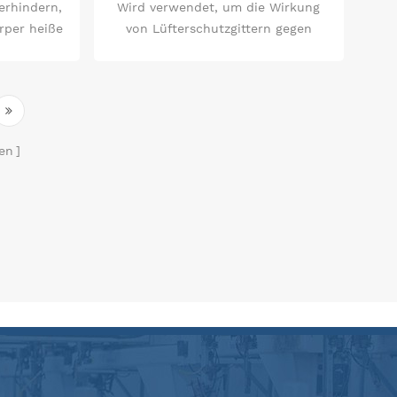
erhindern,
Wird verwendet, um die Wirkung
rper heiße
von Lüfterschutzgittern gegen
rührt
Zugriff zu überprüfen gefährliche
mechanische Teile.
en