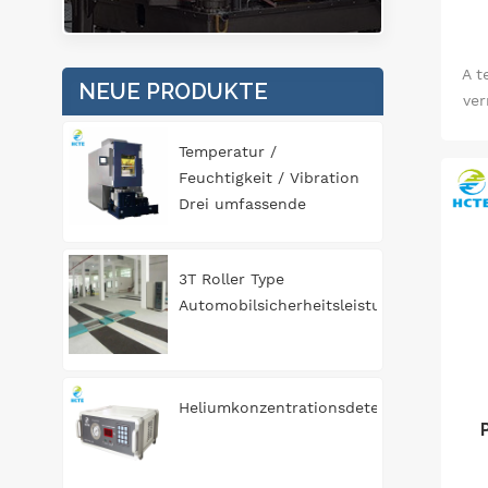
A t
NEUE PRODUKTE
ve
Temperatur /
Feuchtigkeit / Vibration
Drei umfassende
Umgebungstestkammer
3T Roller Type
Automobilsicherheitsleistungstestlinie
Heliumkonzentrationsdetektor