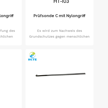
cht um die
s zu testen
.
longriff
Prüfsonde C mit Nylongriff
üfung des
Es wird zum Nachweis des
hlichen
Grundschutzes gegen menschlichen
Teilen und
Zugang zu gefährlichen Teilen
fung des
angewendet, und es ist auch für
eführte
Schutz der Finger.
t.