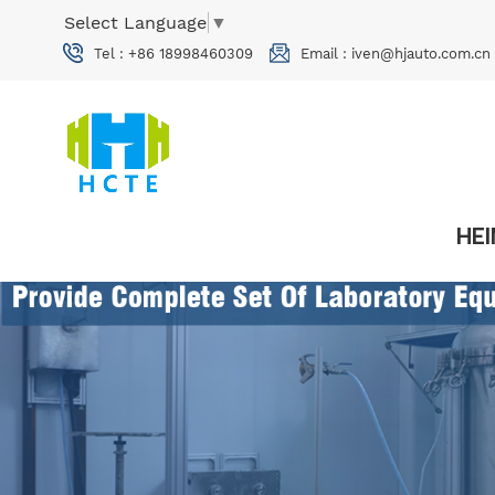
Select Language
▼
Tel :
+86 18998460309
Email :
iven@hjauto.com.cn
HE