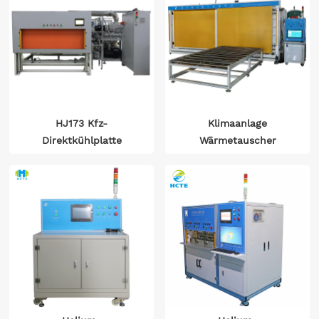
HJ173 Kfz-
Klimaanlage
Direktkühlplatte
Wärmetauscher
Helium-Lecksuchgerät
Einzelkammer -Helium -
HCTE Factory-Direct
Leck -
Erkennungsausrüstung