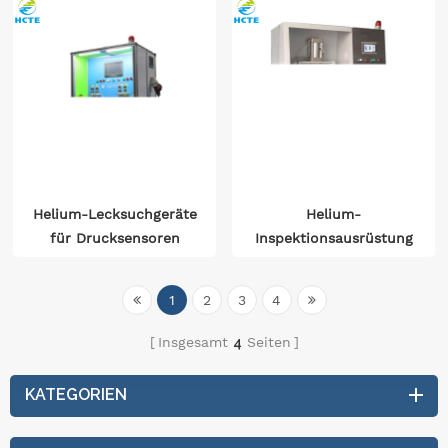
Helium-Lecksuchgeräte
Helium-
für Drucksensoren
Inspektionsausrüstung
für Expansionsventile
1
2
3
4
Insgesamt
4
Seiten
KATEGORIEN