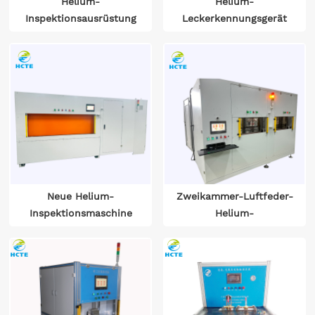
Helium-
Helium-
Inspektionsausrüstung
Leckerkennungsgerät
des Sniffer-Power-
im Vakuumkastentyp
Akkus-Batteriepacks
HJ181
Neue Helium-
Zweikammer-Luftfeder-
Inspektionsmaschine
Helium-
für Fahrzeugbatterien
Inspektionsmaschine
mit direkter Kühlplatte