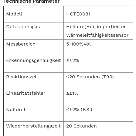
Technische Parameter
Modell
HCTE0081
Detektionsgas
Helium (He), importierter
Wärmeleitfähigkeitssensor
Messbereich
5-100%Vol
Erkennungsgenauigkeit
≤±2%
Reaktionszeit
≤20 Sekunden (T90)
Linearitätsfehler
≤±1%
Nulldrift
≤±2% (F.S.)
Wiederherstellungszeit
20 Sekunden