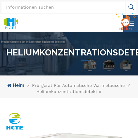
HELIUMKONZENTRATIONSDET
Heim
/
Prüfgerät Für Automatische Wärmetauscher
/
Heliumkonzentrationsdetektor