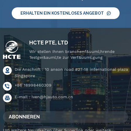
Druckpr&uuml;fger&auml;t
Druckpr&uuml;fger&auml;t
und neigbarem
und neigbarem
ERHALTEN EIN KOSTENLOSES ANGEBOT
Drehtisch.
Drehtisch.
HCTE PTE, LTD
Wir stellen Ihnen branchenf&uuml;hrende
Testger&auml;te zur Verf&uuml;gung
Die Anschrift : 10 anson road #27-18 international plaza
Singapore
+86 18998460309
E-mail :
iven@hjauto.com.cn
ABONNIEREN
Um weitere Neuigkeiten über Superlink oder weitere