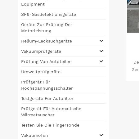
Equipment
SF6-Gasdetektionsgeräte
Geräte Zur Prüfung Der
Motorleistung
Helium-Lecksuchgeräte
Vakuumprüfgeräte
Prüfung Von Autoteilen
De
Ger
Umweltprüfgeräte
Prüfgerät Für
Hochspannungsschalter
Ei
Testgeräte Für Autofilter
pr&
Prüfgerät Für Automatische
u
Wärmetauscher
au
Testen Sie Die Fingersonde
Vakuumofen
E