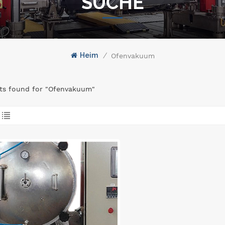
SUCHE
Heim
/
Ofenvakuum
lts found for "Ofenvakuum"