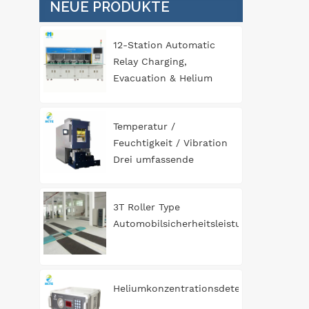
NEUE PRODUKTE
12-Station Automatic
Relay Charging,
Evacuation & Helium
Leak Detection
Equipment for
Temperatur /
Automotive
Feuchtigkeit / Vibration
Components
Drei umfassende
Umgebungstestkammer
3T Roller Type
Automobilsicherheitsleistungstestlinie
Heliumkonzentrationsdetektor