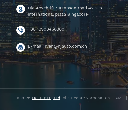
Die Anschrift : 10 anson road #27-18
international plaza Singapore
+86 18998460309
E-mail :
iven@hjauto.com.cn
© 2026
HCTE PTE, Ltd
. Alle Rechte vorbehalten. |
XML