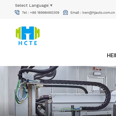
Select Language
▼
Tel :
+86 18998460309
Email :
iven@hjauto.com.cn
HE