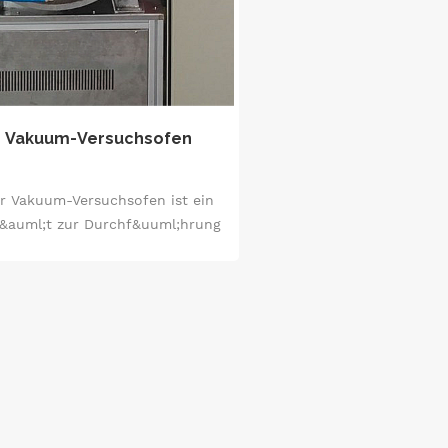
Vakuum-Versuchsofen
r Vakuum-Versuchsofen ist ein
&auml;t zur Durchf&uuml;hrung
von Experimenten in einer
Vakuumumgebung, das die
genschaften einer Reduzierung
von Gasinterferenzen, einer
auml;zisen Temperaturkontrolle
nd einer hohen Stabilit&auml;t
fweist und die Genauigkeit und
einen stabilen Fortschritt des
xperiments garantieren kann.