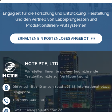
Engagiert für die Forschung und Entwicklung, Herstellung
und den Vertrieb von Laborprüfgeräten und
Produktionslinien-Prüfsystemen
ERHALTEN EIN KOSTENLOSES ANGEBOT
HCTE PTE, LTD
Wir stellen Ihnen branchenf&uuml;hrende
Testger&auml;te zur Verf&uuml;gung
Die Anschrift : 10 anson road #27-18 international plaza
Singapore
+86 18998460309
E-mail :
iven@hjauto.com.cn