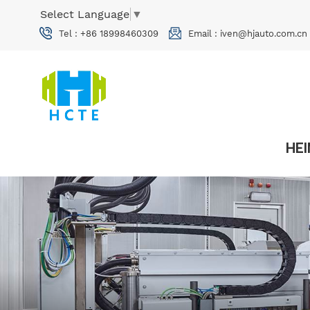
Select Language
▼
Tel :
+86 18998460309
Email :
iven@hjauto.com.cn
HE