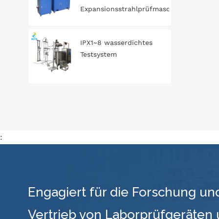
Expansionsstrahlprüfmaschine
IPX1~8 wasserdichtes
Testsystem
:
Engagiert für die Forschung un
Vertrieb von Laborprüfgeräten