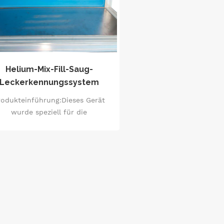
Helium-Mix-Fill-Saug-
Leckerkennungssystem
rodukteinführung:Dieses Gerät
wurde speziell für die
lgeräteindustrie entwickelt und
nhaltet eine umfassende Lösung
r die Luftdichtheitsprüfung, die
die Dichtleistung und den
angfristig stabilen Betrieb der
Produkte gewährleistet.