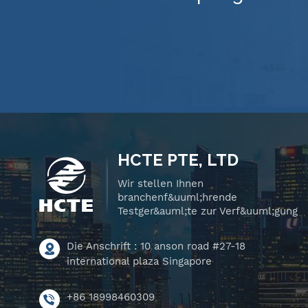
HCTE PTE, LTD
Wir stellen Ihnen
branchenf&uuml;hrende
Testger&auml;te zur Verf&uuml;gung
Die Anschrift : 10 anson road #27-18
international plaza Singapore
+86 18998460309