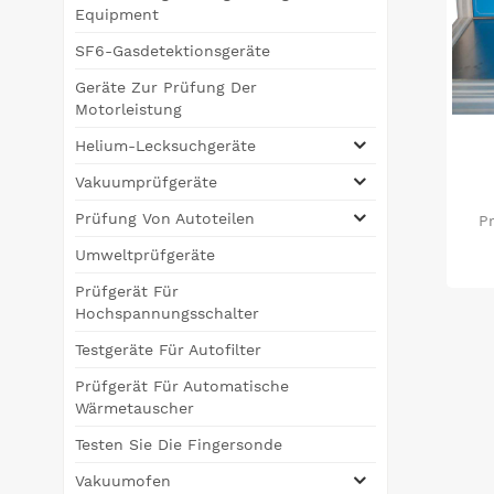
Equipment
SF6-Gasdetektionsgeräte
Geräte Zur Prüfung Der
Motorleistung
Helium-Lecksuchgeräte
Vakuumprüfgeräte
Prüfung Von Autoteilen
P
Umweltprüfgeräte
Küh
Prüfgerät Für
bei
Hochspannungsschalter
fü
Testgeräte Für Autofilter
l
Prüfgerät Für Automatische
Wärmetauscher
Testen Sie Die Fingersonde
Vakuumofen