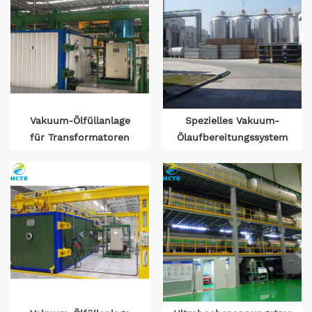
Vakuum-Ölfüllanlage
Spezielles Vakuum-
für Transformatoren
Ölaufbereitungssystem
aus amorpher
für
Legierung
Hochspannungstransformat