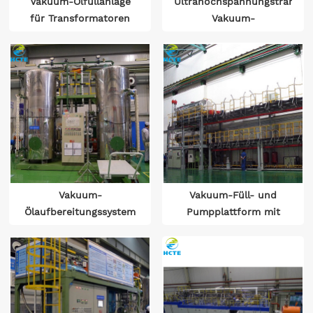
Vakuum-Ölfüllanlage
Ultrahochspannungstransfo
für Transformatoren
Vakuum-
Ölbehandlungsgerät
Vakuum-
Vakuum-Füll- und
Ölaufbereitungssystem
Pumpplattform mit
für
Ultrahochspannungstransfo
Traktionstransformatoren