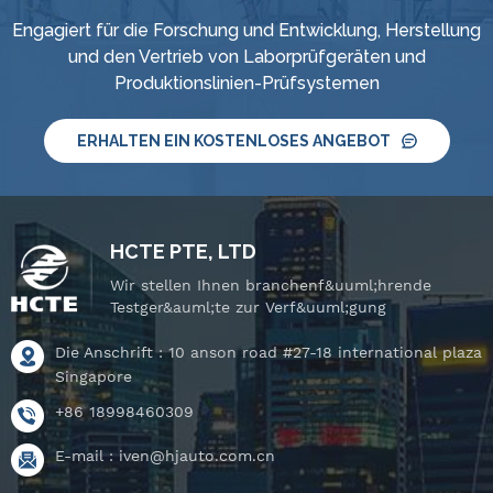
Engagiert für die Forschung und Entwicklung, Herstellung
und den Vertrieb von Laborprüfgeräten und
Produktionslinien-Prüfsystemen
ERHALTEN EIN KOSTENLOSES ANGEBOT
HCTE PTE, LTD
Wir stellen Ihnen branchenf&uuml;hrende
Testger&auml;te zur Verf&uuml;gung
Die Anschrift : 10 anson road #27-18 international plaza
Singapore
+86 18998460309
E-mail :
iven@hjauto.com.cn