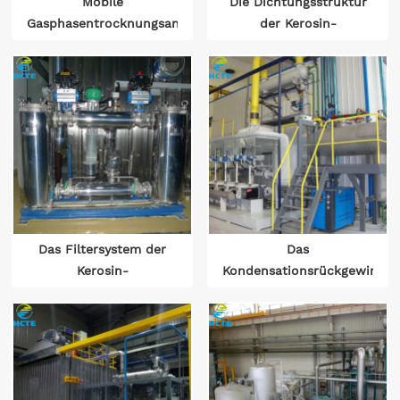
Mobile
Die Dichtungsstruktur
Gasphasentrocknungsanlage
der Kerosin-
Gasphasentrocknungsanlage
Das Filtersystem der
Das
Kerosin-
Kondensationsrückgewinnu
Gasphasentrocknungsanlage
der Kerosin-
Gasphasentrocknungsanlage