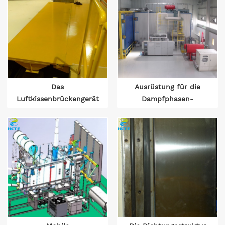
Das
Ausrüstung für die
Luftkissenbrückengerät
Dampfphasen-
der Kerosin-
Vakuumtrocknung von
Gasphasentrocknungsanlage
Kohleöl