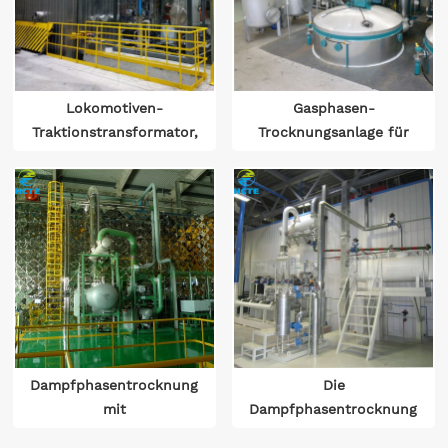
Lokomotiven-
Gasphasen-
Traktionstransformator,
Trocknungsanlage für
Kerosin-Öl-Gas-
Transformator
Phasenausrüstung
(Durchführung)
Dampfphasentrocknungsanlage
Die
mit
Dampfphasentrocknungsanl
Ultrahochspannungstransformator
mit Ölsprühfunktion