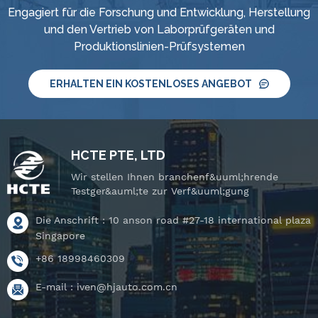
Engagiert für die Forschung und Entwicklung, Herstellung
intelligentes
intelligentes
und den Vertrieb von Laborprüfgeräten und
Wasserversorgungs- und
Wasserversorgungs- und
Produktionslinien-Prüfsystemen
Steuerungssystem, IPX8
Steuerungssystem, IPX8
Wasserdichtigkeits-
Wasserdichtigkeits-
Druckpr&uuml;fger&auml;t
ERHALTEN EIN KOSTENLOSES ANGEBOT
Druckpr&uuml;fger&auml;t
und neigbarem
und neigbarem
Drehtisch.
Drehtisch.
HCTE PTE, LTD
Wir stellen Ihnen branchenf&uuml;hrende
Testger&auml;te zur Verf&uuml;gung
Die Anschrift : 10 anson road #27-18 international plaza
Singapore
+86 18998460309
E-mail :
iven@hjauto.com.cn