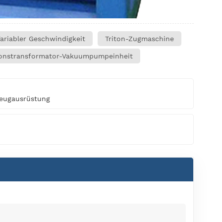
riabler Geschwindigkeit
Triton-Zugmaschine
ionstransformator-Vakuumpumpeinheit
zeugausrüstung