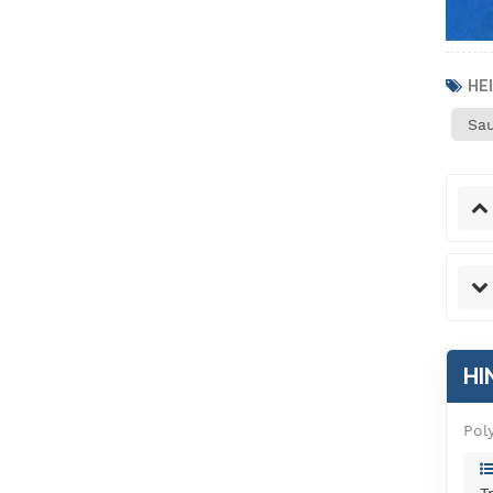
HEI
Sau
HI
Pol
T