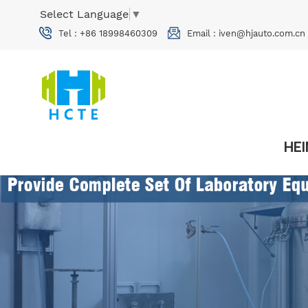
Select Language
▼
Tel :
+86 18998460309
Email :
iven@hjauto.com.cn
HE