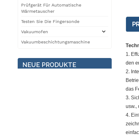
Prüfgerät Für Automatische
Wärmetauscher
Testen Sie Die Fingersonde
P
Vakuumofen
Vakuumbeschichtungsmaschine
Techn
1. Ef
den e
NEUE PRODUKTE
2. Int
Betri
Temperatur /
das F
Feuchtigkeit / Vibration
Drei umfassende
3. Si
Umgebungstestkammer
usw.,
4. Ei
3T Roller Type
zeich
Automobilsicherheitsleistungstestlinie
einfac