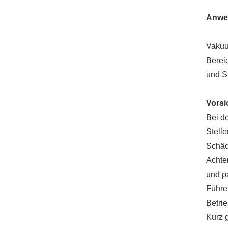
Anwe
Heliumkonzentrationsdetektor
Vakuu
Bereic
und S
Automatische
Wassertank-
Vors
Expansionsstrahlprüfmaschine
Bei d
Stelle
Schäd
IPX1~8 wasserdichtes
Achte
Testsystem
und p
Führe
Betrie
Kurz g