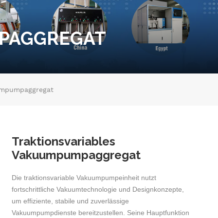
MPAGGREGAT
uumpumpaggregat
Traktionsvariables
Vakuumpumpaggregat
Die traktionsvariable Vakuumpumpeinheit nutzt
fortschrittliche Vakuumtechnologie und Designkonzepte,
um effiziente, stabile und zuverlässige
Vakuumpumpdienste bereitzustellen. Seine Hauptfunktion