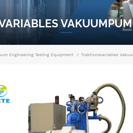
VARIABLES VAKUUMPU
/
uum Engineering Testing Equipment
Traktionsvariables Vak