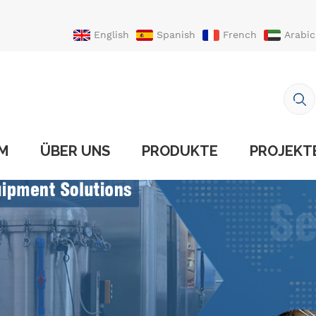
English
Spanish
French
Arabic
Portuguese
Turkish
IM
ÜBER UNS
PRODUKTE
PROJEKT