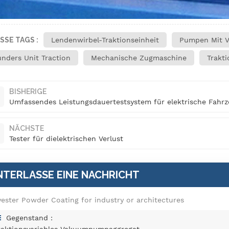
SSE TAGS :
Lendenwirbel-Traktionseinheit
Pumpen Mit Va
nders Unit Traction
Mechanische Zugmaschine
Trakt
BISHERIGE
Umfassendes Leistungsdauertestsystem für elektrische Fahr
NÄCHSTE
Tester für dielektrischen Verlust
NTERLASSE EINE NACHRICHT
yester Powder Coating for industry or architectures
Gegenstand :
raktionsvariables Vakuumpumpaggregat